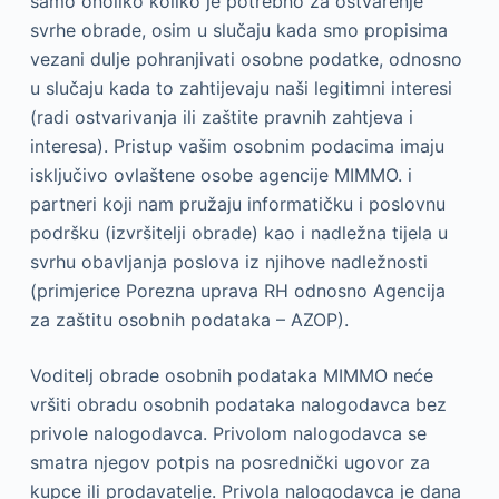
samo onoliko koliko je potrebno za ostvarenje
svrhe obrade, osim u slučaju kada smo propisima
vezani dulje pohranjivati osobne podatke, odnosno
u slučaju kada to zahtijevaju naši legitimni interesi
(radi ostvarivanja ili zaštite pravnih zahtjeva i
interesa). Pristup vašim osobnim podacima imaju
isključivo ovlaštene osobe agencije MIMMO. i
partneri koji nam pružaju informatičku i poslovnu
podršku (izvršitelji obrade) kao i nadležna tijela u
svrhu obavljanja poslova iz njihove nadležnosti
(primjerice Porezna uprava RH odnosno Agencija
za zaštitu osobnih podataka – AZOP).
Voditelj obrade osobnih podataka MIMMO neće
vršiti obradu osobnih podataka nalogodavca bez
privole nalogodavca. Privolom nalogodavca se
smatra njegov potpis na posrednički ugovor za
kupce ili prodavatelje. Privola nalogodavca je dana