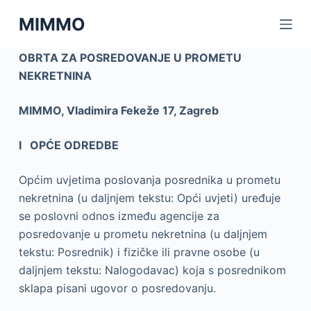
P
MIMMO
r
e
OBRTA ZA POSREDOVANJE U PROMETU
s
NEKRETNINA
k
o
MIMMO, Vladimira Fekeže 17, Zagreb
č
i
I OPĆE ODREDBE
n
a
Općim uvjetima poslovanja posrednika u prometu
s
nekretnina (u daljnjem tekstu: Opći uvjeti) uređuje
a
se poslovni odnos između agencije za
d
posredovanje u prometu nekretnina (u daljnjem
r
tekstu: Posrednik) i fizičke ili pravne osobe (u
ž
daljnjem tekstu: Nalogodavac) koja s posrednikom
a
sklapa pisani ugovor o posredovanju.
j