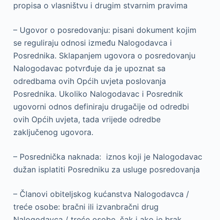
propisa o vlasništvu i drugim stvarnim pravima
– Ugovor o posredovanju: pisani dokument kojim
se reguliraju odnosi između Nalogodavca i
Posrednika. Sklapanjem ugovora o posredovanju
Nalogodavac potvrđuje da je upoznat sa
odredbama ovih Općih uvjeta poslovanja
Posrednika. Ukoliko Nalogodavac i Posrednik
ugovorni odnos definiraju drugačije od odredbi
ovih Općih uvjeta, tada vrijede odredbe
zaključenog ugovora.
– Posrednička naknada: iznos koji je Nalogodavac
dužan isplatiti Posredniku za usluge posredovanja
– Članovi obiteljskog kućanstva Nalogodavca /
treće osobe: bračni ili izvanbračni drug
Nalogodavca / treće osobe, čak i ako je brak